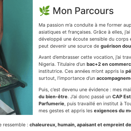
🌿 Mon Parcours
Ma passion m’a conduite à me former aup
asiatiques et françaises. Grâce à elles, j’ai 
développé une écoute sensible du corps 
peut devenir une source de
guérison do
Avant d’embrasser cette vocation, j’ai tra
Nigeria. Titulaire d’un
bac+2 en commer
institutrice. Ces années m’ont appris la
pé
surtout, l’importance d’un
accompagnemen
Puis, c’est devenu une évidence : mes mai
du bien-être
. J’ai donc passé un
CAP Est
Parfumerie
, puis travaillé en institut à T
mes gestes et appris les
exigences du m
me ressemble :
chaleureux, humain, apaisant et empreint d