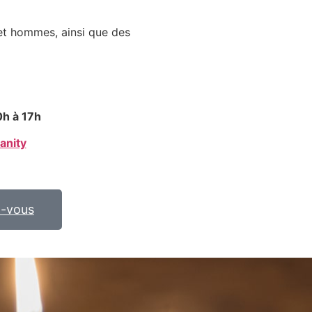
et hommes, ainsi que des
0h à 17h
lanity
z-vous