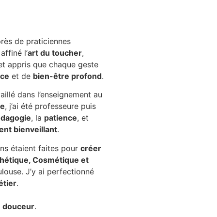
rès de praticiennes
affiné l’
art du toucher
,
et appris que chaque geste
uce
et de
bien-être profond
.
vaillé dans l’enseignement au
ce
, j’ai été professeure puis
dagogie
, la
patience
, et
t bienveillant
.
ns étaient faites pour
créer
hétique, Cosmétique et
oulouse. J’y ai perfectionné
étier
.
e douceur
.