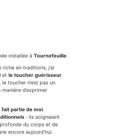
née installée à
Tournefeuille
.
riche en traditions, j’ai
l
et
le toucher guérisseur
 le toucher n’est pas un
e manière d’exprimer
.
fait partie de moi
.
ditionnels
: ils soignaient
e profonde du corps et de
e encore aujourd’hui.